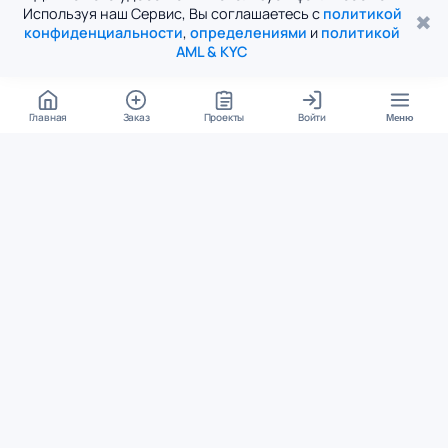
Используя наш Сервис, Вы соглашаетесь с
политикой
✖
конфиденциальности
,
определениями
и
политикой
AML & KYC
Главная
Заказ
Проекты
Войти
Меню
КОНТАКТЫ
support@student24.org
4.98
4.87
из
5
из
5
280+ отзывов
12 000+ оценок
Google Reviews
На Student24
МЕССЕНДЖЕРЫ