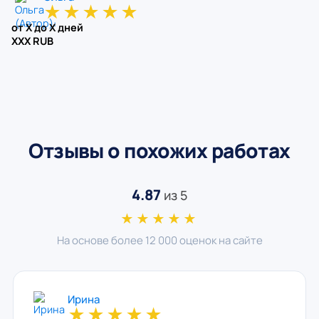
★
★
★
★
★
от X до X дней
XXX RUB
Отзывы о похожих работах
4.87
из 5
★★★★★
На основе более 12 000 оценок на сайте
Ирина
★
★
★
★
★