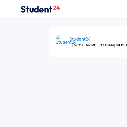
Student
24
Student24
Проект размещён незарегис