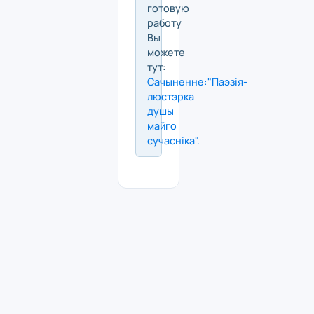
готовую
работу
Вы
можете
тут:
Сачыненне:"Паэзiя-
люстэрка
душы
майго
сучаснiка".