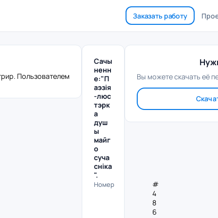
Заказать работу
Про
Сачы
Нужн
ненн
трир. Пользователем
Вы можете скачать её п
е:"П
аэзiя
-люс
Скача
тэрк
а
душ
ы
майг
о
суча
снiка
".
#
Номер
4
8
6