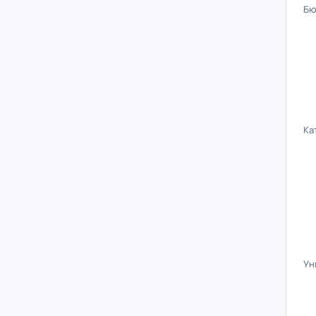
Бю
Ка
Ун