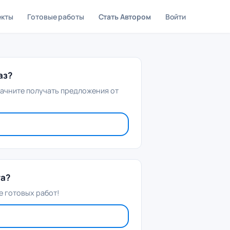
екты
Готовые работы
Стать Автором
Войти
аз?
начните получать предложения от
та?
 готовых работ!