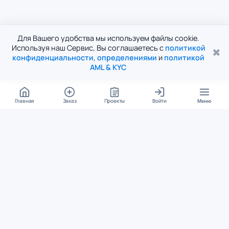
Для Вашего удобства мы используем файлы cookie.
Используя наш Сервис, Вы соглашаетесь с
политикой
✖
конфиденциальности
,
определениями
и
политикой
AML & KYC
Главная
Заказ
Проекты
Войти
Меню
КОНТАКТЫ
support@student24.org
4.98
4.87
из
5
из
5
280+ отзывов
12 000+ оценок
Google Reviews
На Student24