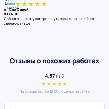
★
★
★
★
★
от X до X дней
XXX RUB
Доброго знаю эту контрольную, если хорошо пойдет
сделаю раньше
Отзывы о похожих работах
4.87
из 5
★★★★★
На основе более 12 000 оценок на сайте