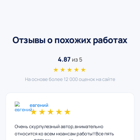
Отзывы о похожих работах
4.87
из 5
★★★★★
На основе более 12 000 оценок на сайте
евгений
★
★
★
★
★
Очень скурпулезный автор,внимательно
относится ко всем нюансам работы!!Все пять