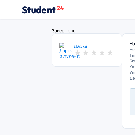
Student
24
Завершено
На
Дарья
Но
★
★
★
★
★
Ти
Бю
Ка
Ун
Де