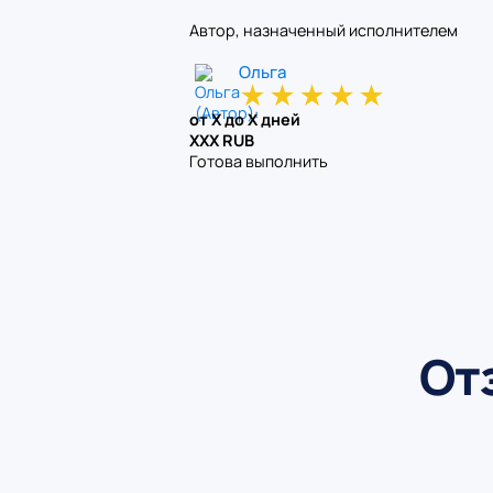
Автор, назначенный исполнителем
Ольга
★
★
★
★
★
от X до X дней
XXX RUB
Готова выполнить
От