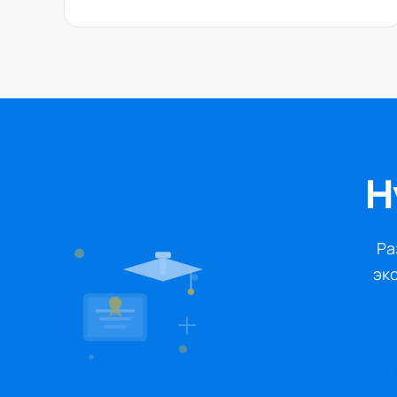
Н
Ра
экс