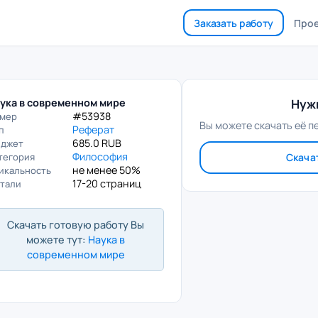
Заказать работу
Про
ука в современном мире
Нужн
#53938
мер
Вы можете скачать её п
Реферат
п
685.0 RUB
джет
Философия
тегория
Скача
не менее 50%
икальность
17-20 страниц
тали
Скачать готовую работу Вы
можете тут:
Наука в
современном мире