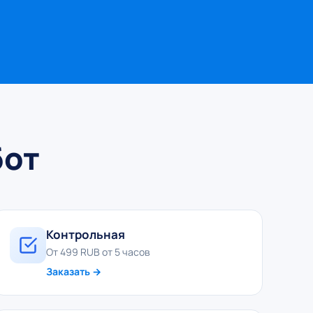
бот
Контрольная
От 499 RUB от 5 часов
Заказать →