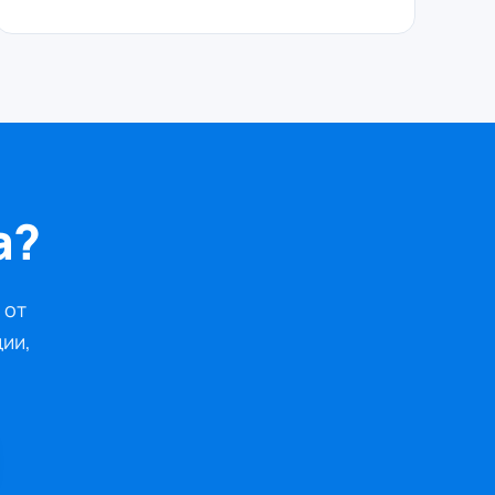
а?
 от
ции,