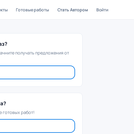
екты
Готовые работы
Стать Автором
Войти
аз?
начните получать предложения от
та?
 готовых работ!