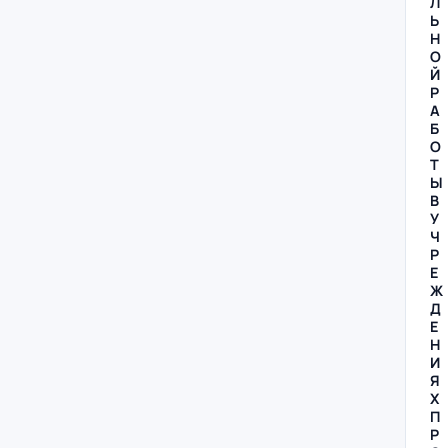
Л
Ь
Н
О
Й
Р
А
Б
О
Т
Ы
В
У
Ч
Р
Е
Ж
Д
Е
Н
И
Я
Х
П
Р