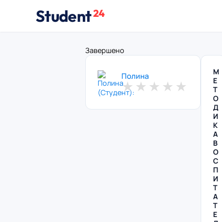
Student
24
Завершено
М
Полина
Е
★
★
★
★
★
Т
О
Д
И
К
А
В
О
С
П
И
Т
А
Т
Е