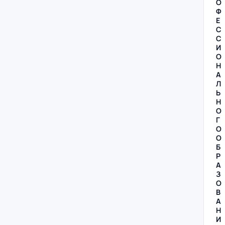
О
Ф
Е
С
С
И
О
Н
А
Л
Ь
Н
О
Г
О
О
Б
Р
А
З
О
В
А
Н
И