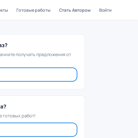
екты
Готовые работы
Стать Автором
Войти
аз?
начните получать предложения от
та?
 готовых работ!