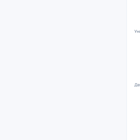
Ун
Де