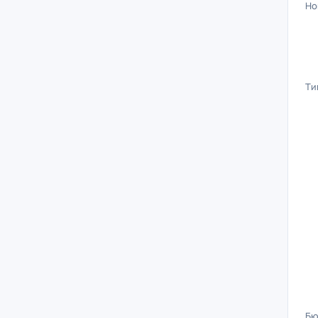
Но
Ти
Бю