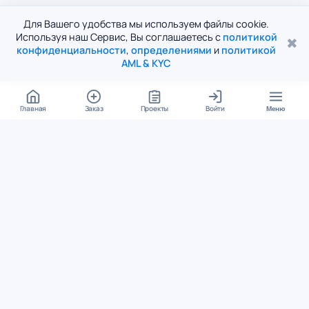
Для Вашего удобства мы используем файлы cookie.
Используя наш Сервис, Вы соглашаетесь с
политикой
✖
конфиденциальности
,
определениями
и
политикой
AML & KYC
Главная
Заказ
Проекты
Войти
Меню
КОНТАКТЫ
support@student24.org
4.98
4.87
из
5
из
5
280+ отзывов
12 000+ оценок
Google Reviews
На Student24