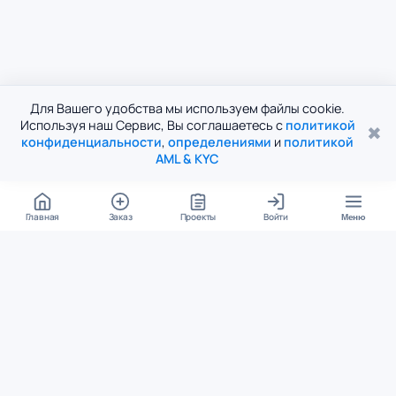
Для Вашего удобства мы используем файлы cookie.
Используя наш Сервис, Вы соглашаетесь с
политикой
✖
конфиденциальности
,
определениями
и
политикой
AML & KYC
Главная
Заказ
Проекты
Войти
Меню
КОНТАКТЫ
support@student24.org
4.98
4.87
из
5
из
5
280+ отзывов
12 000+ оценок
Google Reviews
На Student24