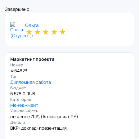
Завершено
Ольга
★
★
★
★
★
Маркетинг проекта
Номер
#64623
Тип
Дипломная работа
Бюджет
6 576.0 RUB
Категория
Менеджмент
Уникальность
не менее 70% (
Антиплагиат.РУ
)
Детали
ВКР+доклад+презентация