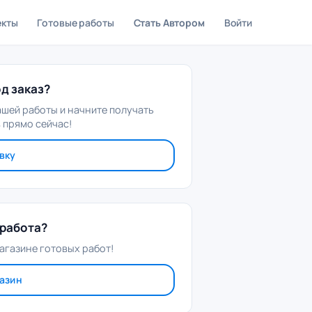
екты
Готовые работы
Стать Автором
Войти
д заказ?
ашей работы и начните получать
 прямо сейчас!
вку
работа?
агазине готовых работ!
газин