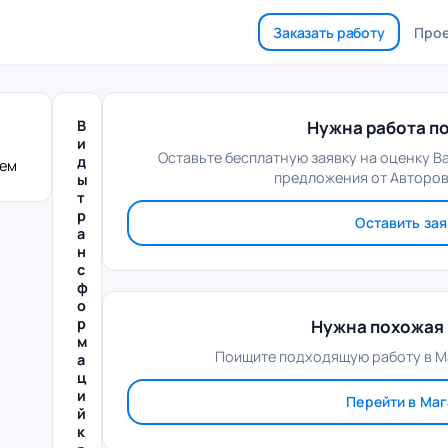
Заказать работу
Про
В
Нужна работа по
и
Оставьте бесплатную заявку на оценку В
д
лем
предложения от Авторов
ы
т
р
Оставить зая
а
н
с
ф
о
р
Нужна похожая 
м
Поищите подходящую работу в М
а
ц
и
Перейти в Ма
й
к