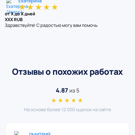
Екатерина
★
★
★
★
★
от X до X дней
XXX RUB
Здравствуйте! С радостью могу вам помочь
Отзывы о похожих работах
4.87
из 5
★★★★★
На основе более 12 000 оценок на сайте
ДМИТРИЙ