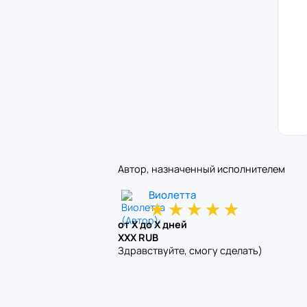
Автор, назначенный исполнителем
Виолетта
★
★
★
★
★
от X до X дней
XXX RUB
Здравствуйте, смогу сделать)