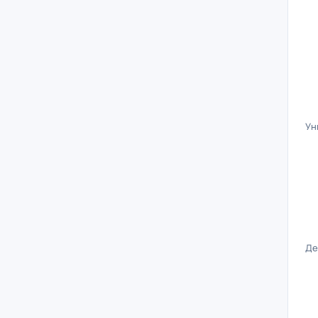
Ун
Де