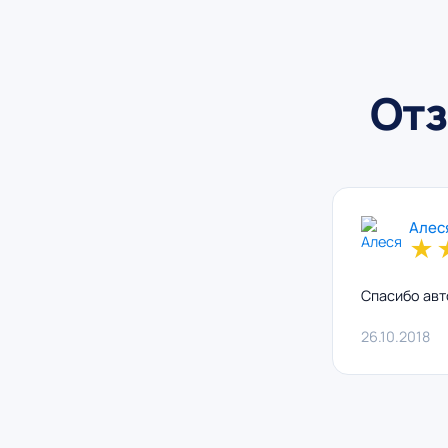
Отз
Алес
★
Спасибо авт
26.10.2018