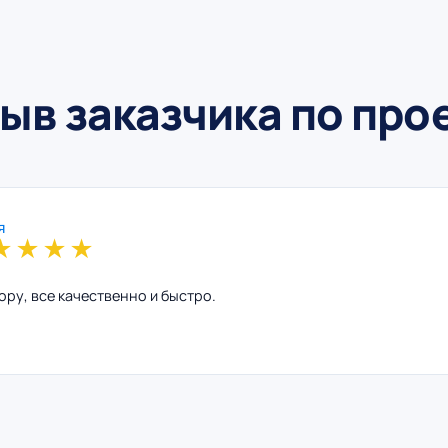
ыв заказчика по про
я
★
★
★
★
ору, все качественно и быстро.