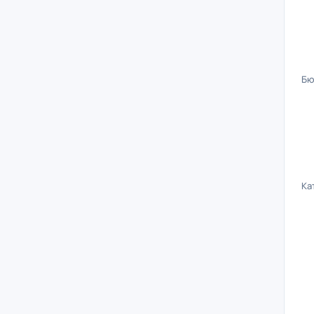
Бю
Ка