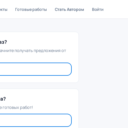
екты
Готовые работы
Стать Автором
Войти
аз?
начните получать предложения от
та?
 готовых работ!