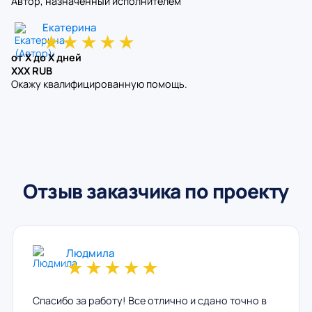
Автор, назначенный исполнителем
Екатерина
★
★
★
★
★
от X до X дней
XXX RUB
Окажу квалифицированную помощь.
Отзыв заказчика по проекту
Людмила
★
★
★
★
★
Спасибо за работу! Все отлично и сдано точно в