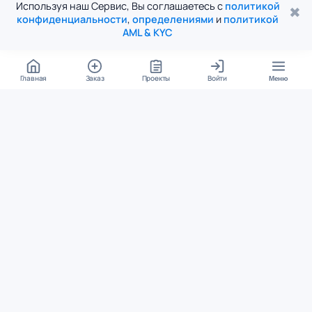
Используя наш Сервис, Вы соглашаетесь с
политикой
✖
конфиденциальности
,
определениями
и
политикой
AML & KYC
Главная
Заказ
Проекты
Войти
Меню
КОНТАКТЫ
support@student24.org
4.98
4.87
из
5
из
5
280+ отзывов
12 000+ оценок
Google Reviews
На Student24
МЕССЕНДЖЕРЫ