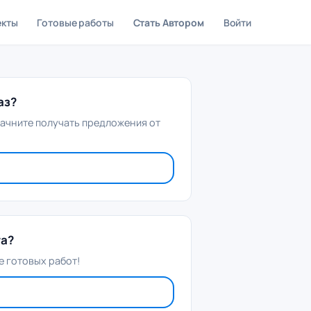
екты
Готовые работы
Стать Автором
Войти
аз?
начните получать предложения от
та?
 готовых работ!