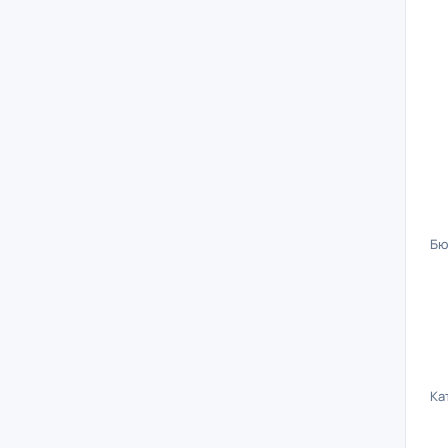
Бю
Ка