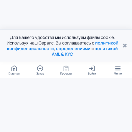
Для Вашего удобства мы используем файлы cookie.
Используя наш Сервис, Вы соглашаетесь с
политикой
✖
конфиденциальности
,
определениями
и
политикой
AML & KYC
Главная
Заказ
Проекты
Войти
Меню
КОНТАКТЫ
support@student24.org
4.98
4.87
из
5
из
5
280+ отзывов
12 000+ оценок
Google Reviews
На Student24