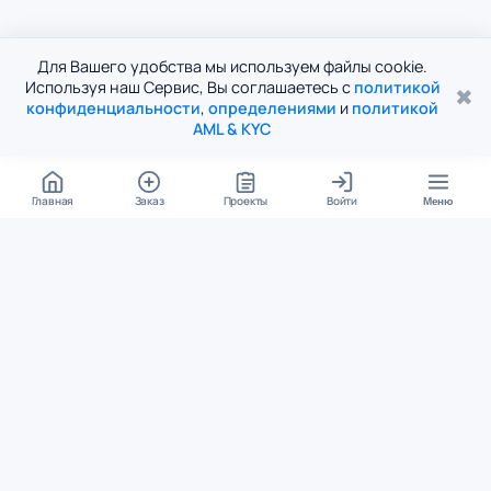
Для Вашего удобства мы используем файлы cookie.
Используя наш Сервис, Вы соглашаетесь с
политикой
✖
конфиденциальности
,
определениями
и
политикой
AML & KYC
Главная
Заказ
Проекты
Войти
Меню
КОНТАКТЫ
support@student24.org
4.98
4.87
из
5
из
5
280+ отзывов
12 000+ оценок
Google Reviews
На Student24