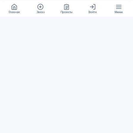
Главная
Заказ
Проекты
Войти
Меню
КОНТАКТЫ
support@student24.org
4.98
4.87
из
5
из
5
280+ отзывов
12 000+ оценок
Google Reviews
На Student24
МЕССЕНДЖЕРЫ
Диалог через VK
Чат в Telegram