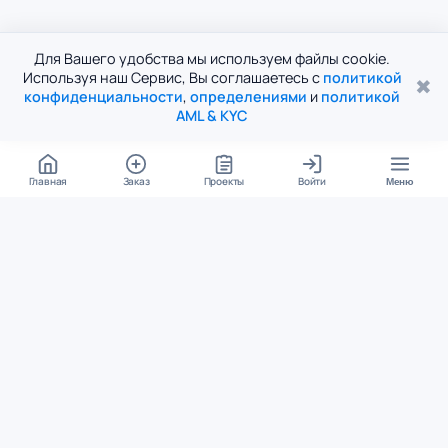
Для Вашего удобства мы используем файлы cookie.
Используя наш Сервис, Вы соглашаетесь с
политикой
✖
конфиденциальности
,
определениями
и
политикой
AML & KYC
Главная
Заказ
Проекты
Войти
Меню
КОНТАКТЫ
support@student24.org
4.98
4.87
из
5
из
5
280+ отзывов
12 000+ оценок
Google Reviews
На Student24