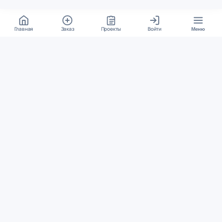
Главная
Заказ
Проекты
Войти
Меню
КОНТАКТЫ
support@student24.org
4.98
4.87
из
5
из
5
280+ отзывов
12 000+ оценок
Google Reviews
На Student24
МЕССЕНДЖЕРЫ
Диалог через VK
Чат в Telegram