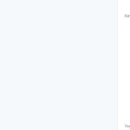
Ка
Ун