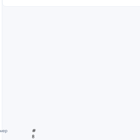
#
мер
8