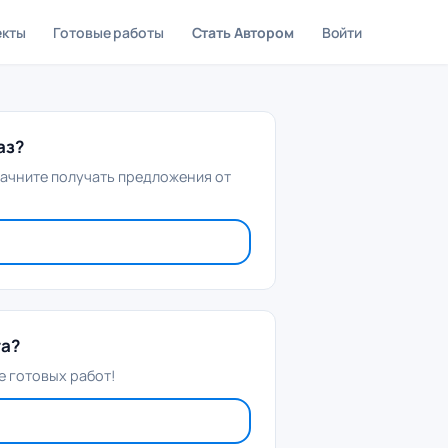
екты
Готовые работы
Стать Автором
Войти
аз?
начните получать предложения от
та?
 готовых работ!