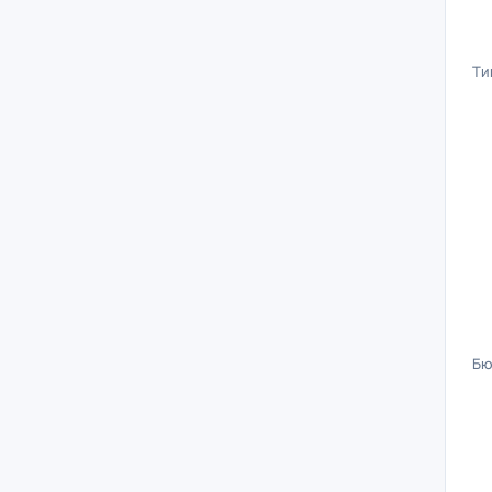
Ти
Бю