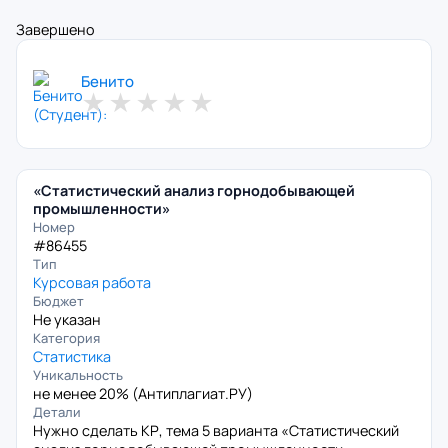
Завершено
Бенито
★
★
★
★
★
«Статистический анализ горнодобывающей
промышленности»
Номер
#86455
Тип
Курсовая работа
Бюджет
Не указан
Категория
Статистика
Уникальность
не менее 20% (
Антиплагиат.РУ
)
Детали
Нужно сделать КР, тема 5 варианта «Статистический