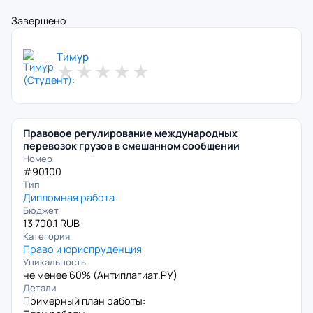
Завершено
Тимур
★
★
★
★
★
Правовое регулирование международных
перевозок грузов в смешанном сообщении
Номер
#90100
Тип
Дипломная работа
Бюджет
13 700.1 RUB
Категория
Право и юриспруденция
Уникальность
не менее 60% (
Антиплагиат.РУ
)
Детали
Примерный план работы: