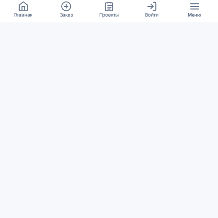
Главная
Заказ
Проекты
Войти
Меню
КОНТАКТЫ
support@student24.org
4.98
4.87
из
5
из
5
280+ отзывов
12 000+ оценок
Google Reviews
На Student24
МЕССЕНДЖЕРЫ
Диалог через VK
Чат в Telegram
ОСНОВНОЕ