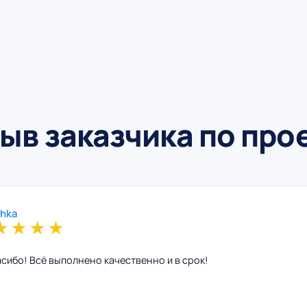
ыв заказчика по про
shka
★
★
★
★
сибо! Всё выполнено качественно и в срок!