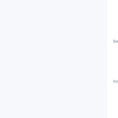
Бю
Ка