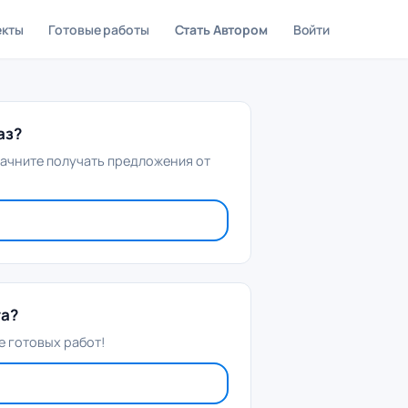
екты
Готовые работы
Стать Автором
Войти
аз?
начните получать предложения от
та?
 готовых работ!