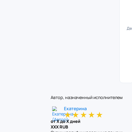
Де
Автор, назначенный исполнителем
Екатерина
★
★
★
★
★
от X до X дней
XXX RUB