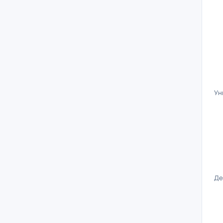
Ун
Де