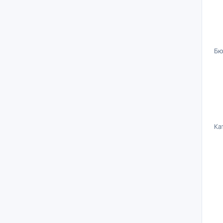
Бю
Ка