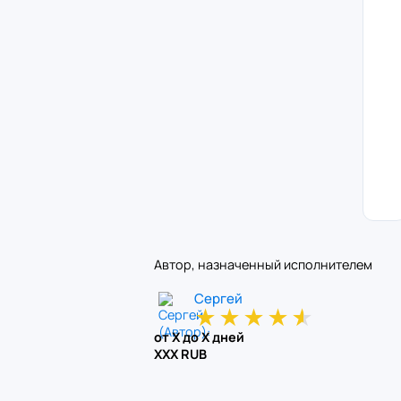
Автор, назначенный исполнителем
Сергей
★
★
★
★
★
от X до X дней
XXX RUB