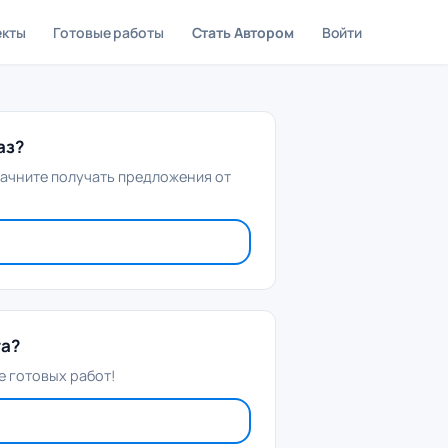
екты
Готовые работы
Стать Автором
Войти
аз?
начните получать предложения от
та?
 готовых работ!