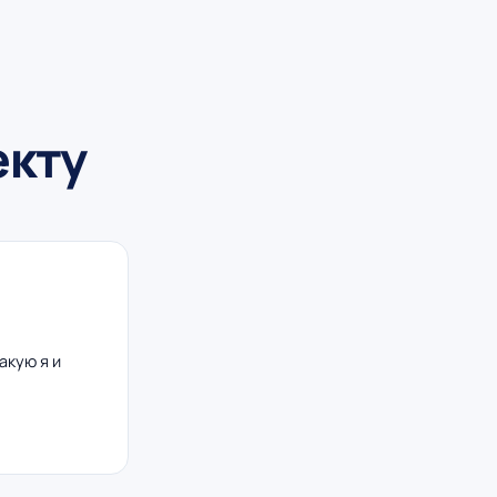
екту
акую я и