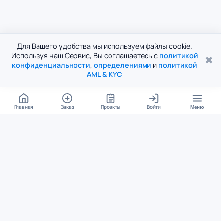
Для Вашего удобства мы используем файлы cookie.
Используя наш Сервис, Вы соглашаетесь с
политикой
✖
конфиденциальности
,
определениями
и
политикой
AML & KYC
Главная
Заказ
Проекты
Войти
Меню
КОНТАКТЫ
support@student24.org
4.98
4.87
из
5
из
5
280+ отзывов
12 000+ оценок
Google Reviews
На Student24