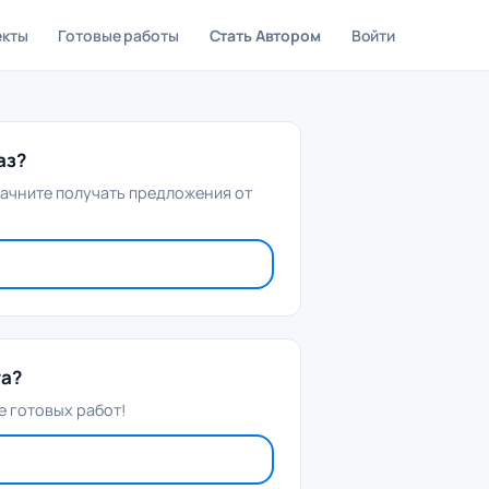
екты
Готовые работы
Стать Автором
Войти
аз?
начните получать предложения от
та?
 готовых работ!