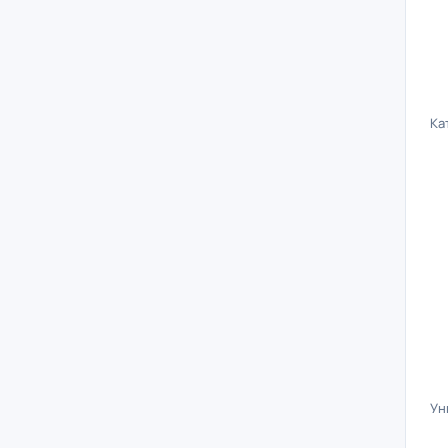
Ка
Ун