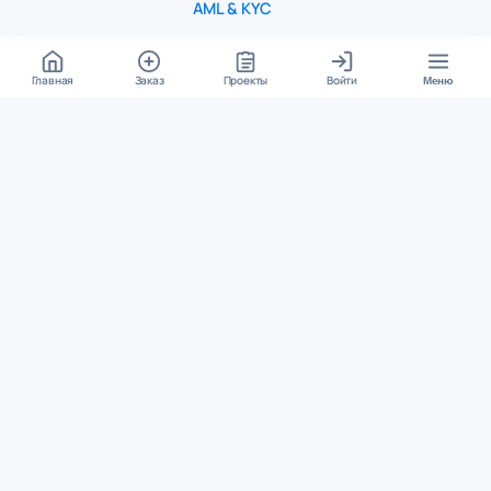
AML & KYC
Главная
Заказ
Проекты
Войти
Меню
КОНТАКТЫ
support@student24.org
4.98
4.87
из
5
из
5
280+ отзывов
12 000+ оценок
Google Reviews
На Student24
МЕССЕНДЖЕРЫ
Диалог через VK
Чат в Telegram