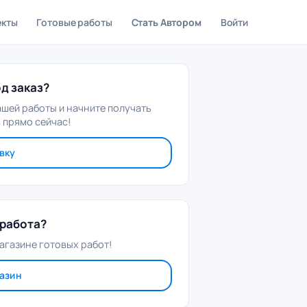
екты
Готовые работы
Стать Автором
Войти
д заказ?
ашей работы и начните получать
 прямо сейчас!
вку
работа?
агазине готовых работ!
газин