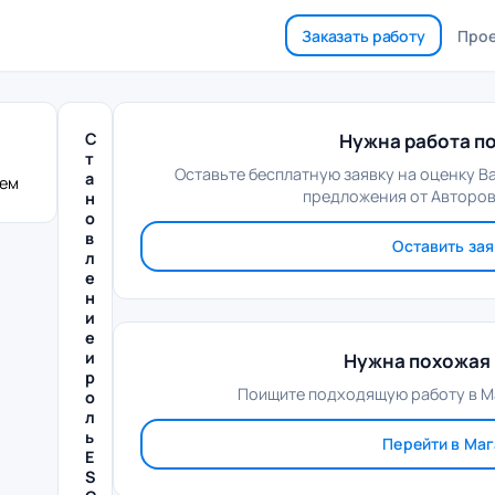
Заказать работу
Про
С
Нужна работа по
т
Оставьте бесплатную заявку на оценку В
а
лем
предложения от Авторов
н
о
в
Оставить зая
л
е
н
и
е
и
Нужна похожая 
р
Поищите подходящую работу в М
о
л
ь
Перейти в Ма
E
S