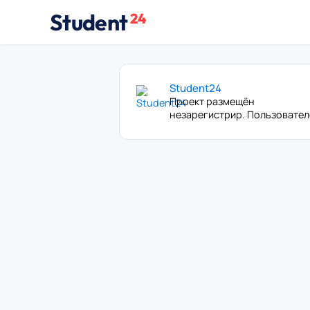
Student
24
Student24
Проект размещён
незарегистрир. Пользовате