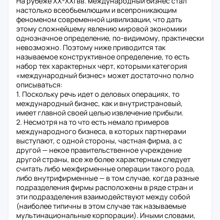
На рубеже XX-XXI вв. международный бизнес стал
настолько всеобъемлющим и всепроникающим
феноменом современной цивилизации, что дать
этому сложней­шему явлению мировой экономики
однозначное определение, по-видимому, прак­тически
невозможно. Поэтому ниже приводится так
называемое конструктивное определение, то есть
набор тех характерных черт, которыми категория
«междуна­родный бизнес» может достаточно полно
описываться:
1. Поскольку речь идет о деловых операциях, то
международный бизнес, как и внутристрановый,
имеет главной своей целью извлечение прибыли.
2. Несмотря на то что есть немало примеров
международного бизнеса, в которых партнерами
выступают, с одной стороны, частная фирма, а с
другой — некое правительственное учреждение
другой страны, все же более характерным сле­дует
считать либо межфирменные операции такого рода,
либо внутрифирмен­ные — в том случае, когда разные
подразделения фирмы расположены в ряде стран и
эти подразделения взаимодействуют между собой
(наиболее типичны в этом случае так называемые
мультинациональные корпорации). Иными словами,