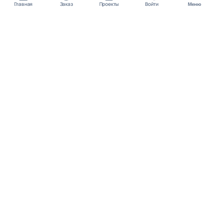
Главная
Заказ
Проекты
Войти
Меню
КОНТАКТЫ
support@student24.org
4.98
4.87
из
5
из
5
280+ отзывов
12 000+ оценок
Google Reviews
На Student24
МЕССЕНДЖЕРЫ
Диалог через VK
Чат в Telegram
ОСНОВНОЕ