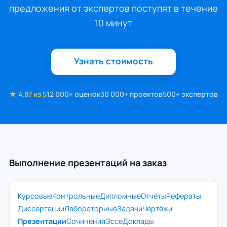
предложения от экспертов поступят в течение
10 минут
Узнать стоимость
★ 4.87 из 5
12 000+ оценок
30 000+ проектов
500+ экспертов
Выполнение презентаций на заказ
Курсовые
Контрольные
Дипломные
Отчёты
Рефераты
Диссертации
Лабораторные
Задачи
Чертёжи
Презентации
Сочинения
Эссе
Доклады