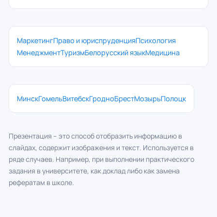
Маркетинг
Право и юриспруденция
Психология
Менеджмент
Туризм
Белорусский язык
Медицина
Минск
Гомель
Витебск
Гродно
Брест
Мозырь
Полоцк
Презентация – это способ отобразить информацию в
слайдах, содержит изображения и текст. Используется в
ряде случаев. Например, при выполнении практического
задания в университете, как доклад либо как замена
рефератам в школе.