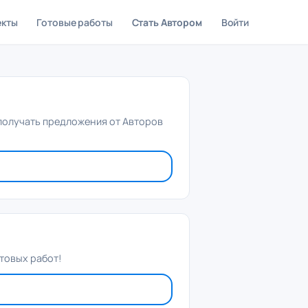
екты
Готовые работы
Стать Автором
Войти
 получать предложения от Авторов
товых работ!