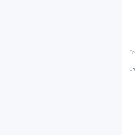
Пр
Оп