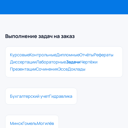
Выполнение задач на заказ
Курсовые
Контрольные
Дипломные
Отчёты
Рефераты
Диссертации
Лабораторные
Задачи
Чертёжи
Презентации
Сочинения
Эссе
Доклады
Бухгалтерский учет
Гидравлика
Минск
Гомель
Могилёв