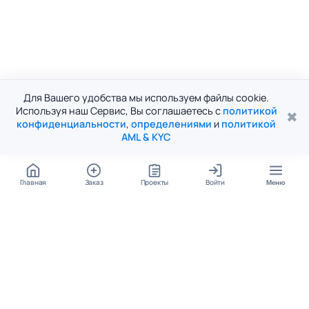
Для Вашего удобства мы используем файлы cookie.
Используя наш Сервис, Вы соглашаетесь с
политикой
✖
конфиденциальности
,
определениями
и
политикой
AML & KYC
Главная
Заказ
Проекты
Войти
Меню
КОНТАКТЫ
support@student24.org
4.98
4.87
из
5
из
5
280+ отзывов
12 000+ оценок