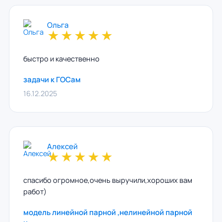
Ольга
★
★
★
★
★
быстро и качественно
задачи к ГОСам
16.12.2025
Алексей
★
★
★
★
★
спасибо огромное,очень выручили,хороших вам
работ)
модель линейной парной ,нелинейной парной