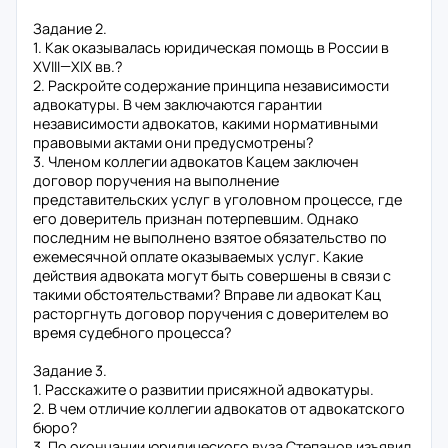
Задание 2.
1. Как оказывалась юридическая помощь в России в
XVIII—XIX вв.?
2. Раскройте содержание принципа независимости
адвокатуры. В чем заключаются гарантии
независимости адвокатов, какими нормативными
правовыми актами они предусмотрены?
3. Членом коллегии адвокатов Кацем заключен
договор поручения на выполнение
представительских услуг в уголовном процессе, где
его доверитель признан потерпевшим. Однако
последним не выполнено взятое обязательство по
ежемесячной оплате оказываемых услуг. Какие
действия адвоката могут быть совершены в связи с
такими обстоятельствами? Вправе ли адвокат Кац
расторгнуть договор поручения с доверителем во
время судебного процесса?
Задание 3.
1. Расскажите о развитии присяжной адвокатуры.
2. В чем отличие коллегии адвокатов от адвокатского
бюро?
3. По окончании юридического вуза Степанов изъявил