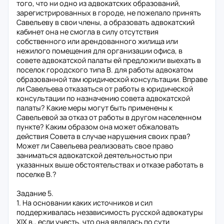
того, что ни одно из адвокатских образований,
зарегистрированных в городе, не пожелало принять
Савельеву в свои члены, а образовать адвокатский
кабинет она не смогла в силу отсутствия
собственного или арендованного жилища или
нежилого помещения для организации офиса, в
совете адвокатской палаты ей предложили выехать в
поселок городского типа В. для работы адвокатом
образованной там юридической консультации. Вправе
ли Савельева отказаться от работы в юридической
консультации по назначению совета адвокатской
палаты? Какие меры могут быть применены к
Савельевой за отказ от работы в другом населенном
пункте? Каким образом она может обжаловать
действия Совета в случае нарушения своих прав?
Может ли Савельева реализовать свое право
заниматься адвокатской деятельностью при
указанных выше обстоятельствах и отказе работать в
поселке В.?
Задание 5.
1. На основании каких источников и сил
поддерживалась независимость русской адвокатуры
XIX в., если учесть, что она являлась по сути