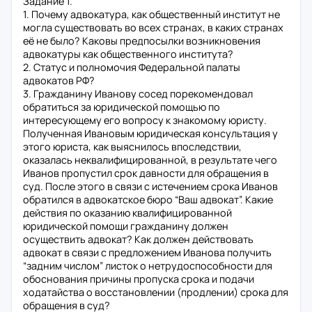
Задание 1.
1. Почему адвокатура, как общественный институт не
могла существовать во всех странах, в каких странах
её не было? Каковы предпосылки возникновения
адвокатуры как общественного института?
2. Статус и полномочия Федеральной палаты
адвокатов РФ?
3. Гражданину Иванову сосед порекомендовал
обратиться за юридической помощью по
интересующему его вопросу к знакомому юристу.
Полученная Ивановым юридическая консультация у
этого юриста, как выяснилось впоследствии,
оказалась неквалифицированной, в результате чего
Иванов пропустил срок давности для обращения в
суд. После этого в связи с истечением срока Иванов
обратился в адвокатское бюро “Ваш адвокат”. Какие
действия по оказанию квалифицированной
юридической помощи гражданину должен
осуществить адвокат? Как должен действовать
адвокат в связи с предложением Иванова получить
“задним числом” листок о нетрудоспособности для
обоснования причины пропуска срока и подачи
ходатайства о восстановлении (продлении) срока для
обращения в суд?