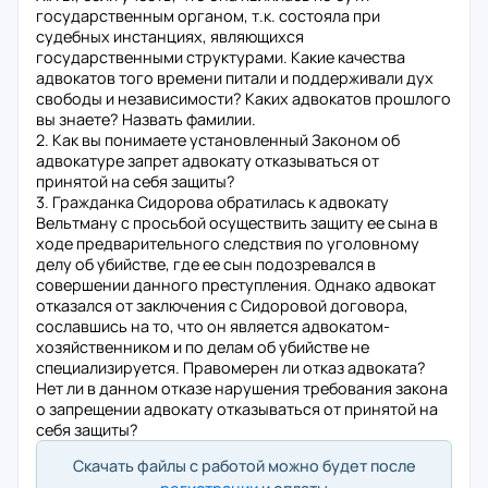
государственным органом, т.к. состояла при
судебных инстанциях, являющихся
государственными структурами. Какие качества
адвокатов того времени питали и поддерживали дух
свободы и независимости? Каких адвокатов прошлого
вы знаете? Назвать фамилии.
2. Как вы понимаете установленный Законом об
адвокатуре запрет адвокату отказываться от
принятой на себя защиты?
3. Гражданка Сидорова обратилась к адвокату
Вельтману с просьбой осуществить защиту ее сына в
ходе предварительного следствия по уголовному
делу об убийстве, где ее сын подозревался в
совершении данного преступления. Однако адвокат
отказался от заключения с Сидоровой договора,
сославшись на то, что он является адвокатом-
хозяйственником и по делам об убийстве не
специализируется. Правомерен ли отказ адвоката?
Нет ли в данном отказе нарушения требования закона
о запрещении адвокату отказываться от принятой на
себя защиты?
Скачать файлы с работой можно будет после