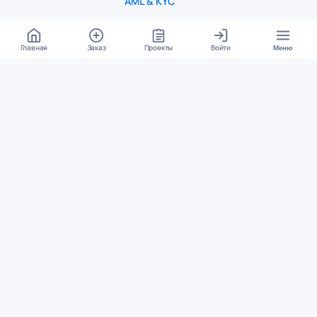
AML & KYC
Главная
Заказ
Проекты
Войти
Меню
КОНТАКТЫ
support@student24.org
4.98
4.87
из
5
из
5
280+ отзывов
12 000+ оценок
Google Reviews
На Student24
МЕССЕНДЖЕРЫ
Диалог через VK
Чат в Telegram