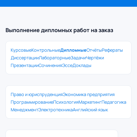
Выполнение дипломных работ на заказ
Курсовые
Контрольные
Дипломные
Отчёты
Рефераты
Диссертации
Лабораторные
Задачи
Чертёжи
Презентации
Сочинения
Эссе
Доклады
Право и юриспруденция
Экономика предприятия
Программирование
Психология
Маркетинг
Педагогика
Менеджмент
Электротехника
Английский язык