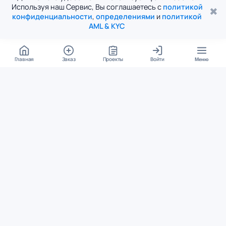
Используя наш Сервис, Вы соглашаетесь с
политикой
✖
конфиденциальности
,
определениями
и
политикой
AML & KYC
Главная
Заказ
Проекты
Войти
Меню
КОНТАКТЫ
support@student24.org
4.98
4.87
из
5
из
5
280+ отзывов
12 000+ оценок
Google Reviews
На Student24
МЕССЕНДЖЕРЫ