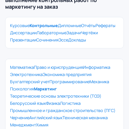
маркетингу на заказ
Курсовые
Контрольные
Дипломные
Отчёты
Рефераты
Диссертации
Лабораторные
Задачи
Чертёжи
Презентации
Сочинения
Эссе
Доклады
Математика
Право и юриспруденция
Информатика
Электротехника
Экономика предприятия
Бухгалтерский учет
Программирование
Механика
Психология
Маркетинг
Теоретические основы электротехники (ТОЭ)
Белорусский язык
Физика
Логистика
Промышленное и гражданское строительство (ПГС)
Черчение
Английский язык
Техническая механика
Менеджмент
Химия