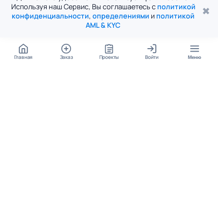
Используя наш Сервис, Вы соглашаетесь с
политикой
✖
конфиденциальности
,
определениями
и
политикой
AML & KYC
Главная
Заказ
Проекты
Войти
Меню
КОНТАКТЫ
support@student24.org
4.98
4.87
из
5
из
5
280+ отзывов
12 000+ оценок
Google Reviews
На Student24
МЕССЕНДЖЕРЫ