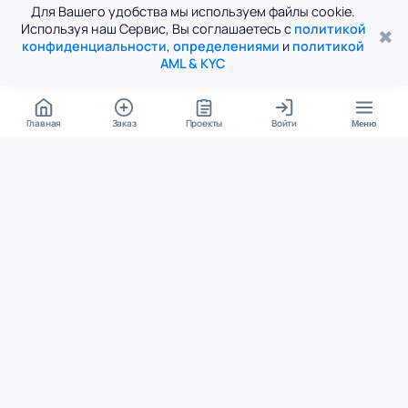
Для Вашего удобства мы используем файлы cookie.
Используя наш Сервис, Вы соглашаетесь с
политикой
✖
конфиденциальности
,
определениями
и
политикой
AML & KYC
Главная
Заказ
Проекты
Войти
Меню
КОНТАКТЫ
support@student24.org
4.98
4.87
из
5
из
5
280+ отзывов
12 000+ оценок
Google Reviews
На Student24
МЕССЕНДЖЕРЫ