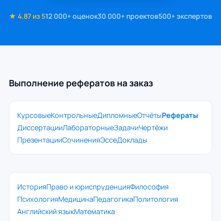
★ 4.87 из 5
12 000+ оценок
30 000+ проектов
500+ экспертов
Выполнение рефератов на заказ
Курсовые
Контрольные
Дипломные
Отчёты
Рефераты
Диссертации
Лабораторные
Задачи
Чертёжи
Презентации
Сочинения
Эссе
Доклады
История
Право и юриспруденция
Философия
Психология
Медицина
Педагогика
Политология
Английский язык
Математика