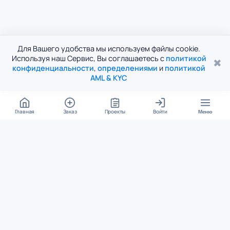
Для Вашего удобства мы используем файлы cookie.
Используя наш Сервис, Вы соглашаетесь с
политикой
✖
конфиденциальности
,
определениями
и
политикой
AML & KYC
Главная
Заказ
Проекты
Войти
Меню
КОНТАКТЫ
support@student24.org
4.98
4.87
из
5
из
5
280+ отзывов
12 000+ оценок
Google Reviews
На Student24