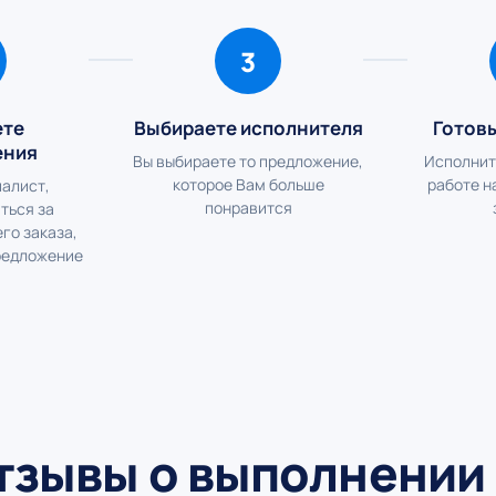
3
ете
Выбираете исполнителя
Готов
ения
Вы выбираете то предложение,
Исполнит
которое Вам больше
работе н
алист,
понравится
ться за
го заказа,
редложение
тзывы о выполнении