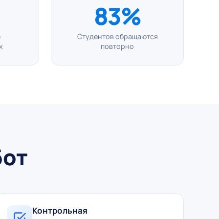
83%
е
Студентов обращаются
х
повторно
бот
Контрольная