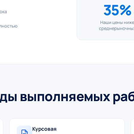
35%
рока
Наши цены ниж
олностью
среднерыночны
ды выполняемых ра
Курсовая