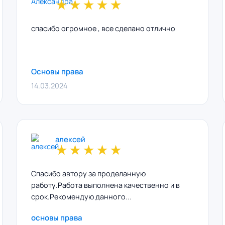
★
★
★
★
★
спасибо огромное , все сделано отлично
Основы права
14.03.2024
алексей
★
★
★
★
★
Спасибо автору за проделанную
работу.Работа выполнена качественно и в
срок.Рекомендую данного...
основы права