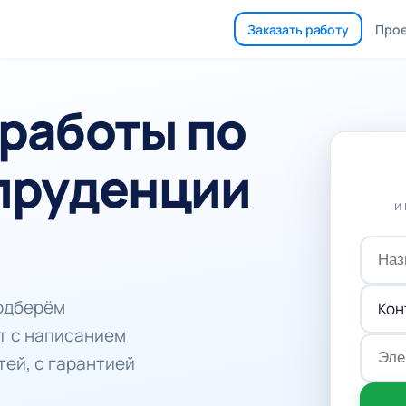
Заказать работу
Про
работы по
пруденции
и
подберём
т с написанием
тей, с гарантией