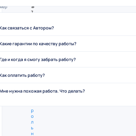
#
мер
7
8
8
Как связаться с Автором?
2
бавлен
0
.
Какие гарантии по качеству работы?
0
7
.
Где и когда я смогу забрать работу?
2
0
Как оплатить работу?
1
8
К
п работы
Мне нужна похожая работа. Что делать?
о
н
т
р
о
л
ь
н