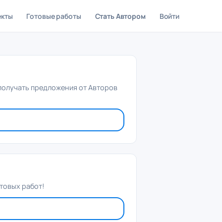
екты
Готовые работы
Стать Автором
Войти
 получать предложения от Авторов
товых работ!