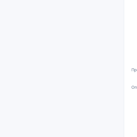
Пр
Оп