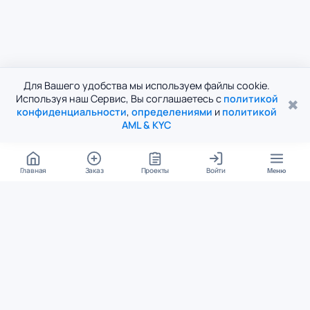
Для Вашего удобства мы используем файлы cookie.
Используя наш Сервис, Вы соглашаетесь с
политикой
✖
конфиденциальности
,
определениями
и
политикой
AML & KYC
Главная
Заказ
Проекты
Войти
Меню
КОНТАКТЫ
support@student24.org
4.98
4.87
из
5
из
5
280+ отзывов
12 000+ оценок
Google Reviews
На Student24