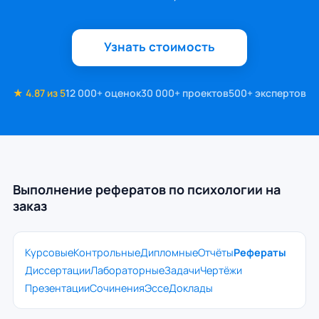
Узнать стоимость
★ 4.87 из 5
12 000+ оценок
30 000+ проектов
500+ экспертов
Выполнение рефератов по психологии на
заказ
Курсовые
Контрольные
Дипломные
Отчёты
Рефераты
Диссертации
Лабораторные
Задачи
Чертёжи
Презентации
Сочинения
Эссе
Доклады