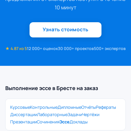
10 минут
Узнать стоимость
★ 4.87 из 5
12 000+ оценок
30 000+ проектов
500+ экспертов
Выполнение эссе в Бресте на заказ
Курсовые
Контрольные
Дипломные
Отчёты
Рефераты
Диссертации
Лабораторные
Задачи
Чертёжи
Презентации
Сочинения
Эссе
Доклады