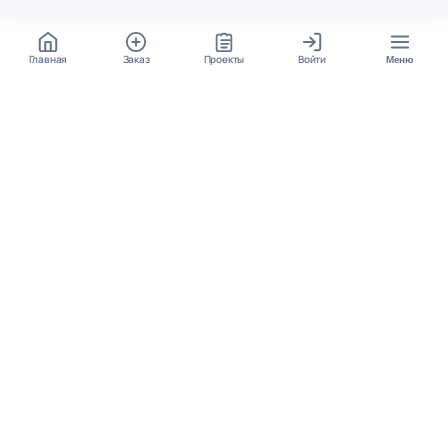
Главная
Заказ
Проекты
Войти
Меню
КОНТАКТЫ
support@student24.org
4.98
4.87
из
5
из
5
280+ отзывов
12 000+ оценок
Google Reviews
На Student24
МЕССЕНДЖЕРЫ
Диалог через VK
Чат в Telegram