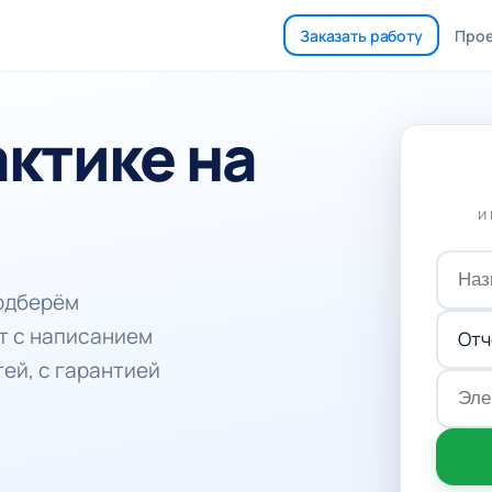
Заказать работу
Про
актике на
и
подберём
т с написанием
тей, с гарантией