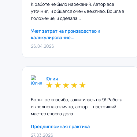
К работе не было нареканий. Автор все
уточнил, и общался очень вежливо. Вошла в
положение, и сделала...
Учет затрат на производство и
калькулирование...
26.04.2026
Юлия
★
★
★
★
★
Большое спасибо, защитилась на 9! Работа
выполнена отлично, автор — настоящий
мастер своего дела....
Преддипломная практика
27.03.2026