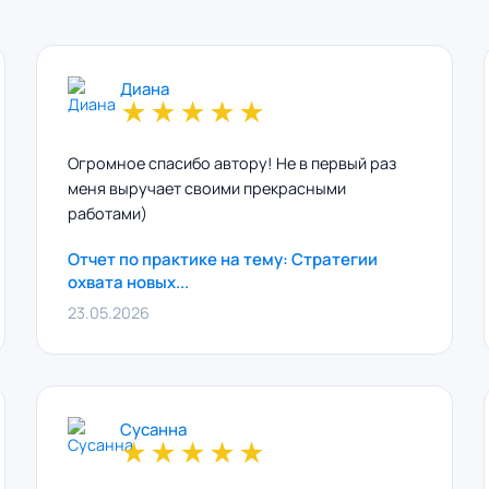
Диана
★
★
★
★
★
Огромное спасибо автору! Не в первый раз
меня выручает своими прекрасными
работами)
Отчет по практике на тему: Стратегии
охвата новых...
23.05.2026
Сусанна
★
★
★
★
★