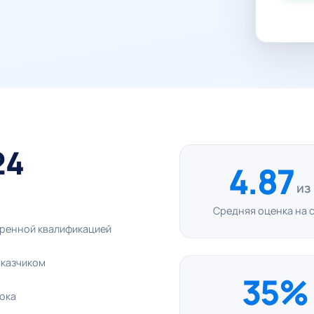
24
4.87
из
Средняя оценка на 
еренной квалификацией
аказчиком
35%
рока