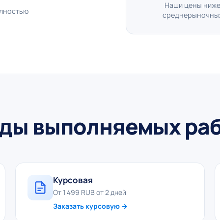
Наши цены ниж
олностью
среднерыночны
ды выполняемых ра
Курсовая
От 1 499 RUB от 2 дней
Заказать курсовую →