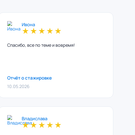
Ивона
★
★
★
★
★
Спасибо, все по теме и вовремя!
Отчёт о стажировке
10.05.2026
Владислава
★
★
★
★
★