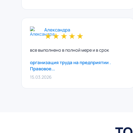
Александра
★
★
★
★
★
все выполнено в полной мере и в срок
организация труда на предприятии .
Правовое...
15.03.2026
ТО