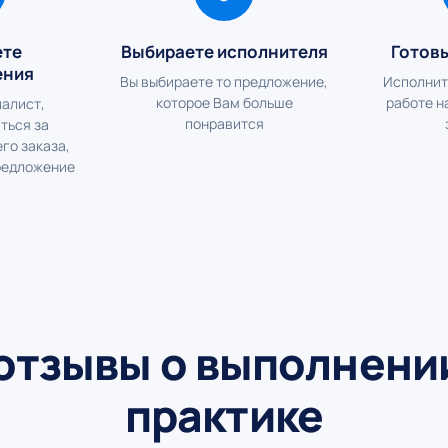
ете
Выбираете исполнителя
Готов
ения
Вы выбираете то предложение,
Исполнит
которое Вам больше
работе н
алист,
понравится
ться за
го заказа,
редложение
отзывы о выполнении
практике